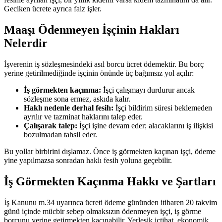
Geciken ücrete ayrıca faiz işler.
Maaşı Ödenmeyen İşçinin Hakları
Nelerdir
İşverenin iş sözleşmesindeki asıl borcu ücret ödemektir. Bu borç
yerine getirilmediğinde işçinin önünde üç bağımsız yol açılır:
İş görmekten kaçınma:
İşçi çalışmayı durdurur ancak
sözleşme sona ermez, askıda kalır.
Haklı nedenle derhal fesih:
İşçi bildirim süresi beklemeden
ayrılır ve tazminat haklarını talep eder.
Çalışarak talep:
İşçi işine devam eder; alacaklarını iş ilişkisi
bozulmadan tahsil eder.
Bu yollar birbirini dışlamaz. Önce iş görmekten kaçınan işçi, ödeme
yine yapılmazsa sonradan haklı fesih yoluna geçebilir.
İş Görmekten Kaçınma Hakkı ve Şartları
İş Kanunu m.34 uyarınca ücreti ödeme gününden itibaren 20 takvim
günü içinde mücbir sebep olmaksızın ödenmeyen işçi, iş görme
borcunu yerine getirmekten kaçınabilir. Yerleşik içtihat, ekonomik