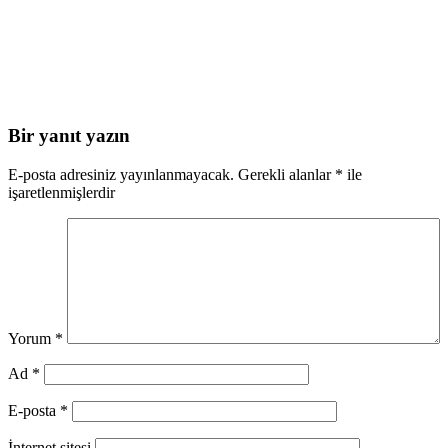
Bir yanıt yazın
E-posta adresiniz yayınlanmayacak.
Gerekli alanlar
*
ile
işaretlenmişlerdir
Yorum
*
Ad
*
E-posta
*
İnternet sitesi