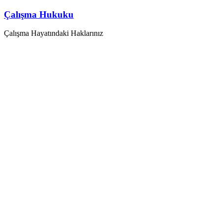
Skip
Çalışma Hukuku
to
content
Çalışma Hayatındaki Haklarınız