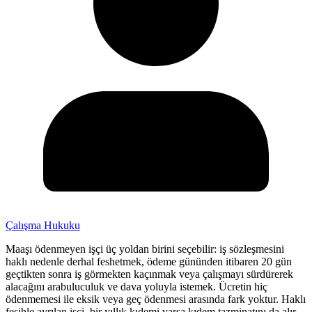
Çalışma Hukuku
Maaşı ödenmeyen işçi üç yoldan birini seçebilir: iş sözleşmesini
haklı nedenle derhal feshetmek, ödeme gününden itibaren 20 gün
geçtikten sonra iş görmekten kaçınmak veya çalışmayı sürdürerek
alacağını arabuluculuk ve dava yoluyla istemek. Ücretin hiç
ödenmemesi ile eksik veya geç ödenmesi arasında fark yoktur. Haklı
fesihle ayrılan işçi, bir yıllık kıdemi varsa kıdem tazminatını da alır.