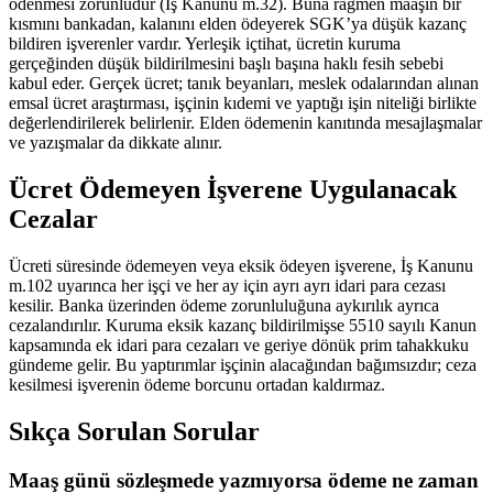
ödenmesi zorunludur (İş Kanunu m.32). Buna rağmen maaşın bir
kısmını bankadan, kalanını elden ödeyerek SGK’ya düşük kazanç
bildiren işverenler vardır. Yerleşik içtihat, ücretin kuruma
gerçeğinden düşük bildirilmesini başlı başına haklı fesih sebebi
kabul eder. Gerçek ücret; tanık beyanları, meslek odalarından alınan
emsal ücret araştırması, işçinin kıdemi ve yaptığı işin niteliği birlikte
değerlendirilerek belirlenir. Elden ödemenin kanıtında mesajlaşmalar
ve yazışmalar da dikkate alınır.
Ücret Ödemeyen İşverene Uygulanacak
Cezalar
Ücreti süresinde ödemeyen veya eksik ödeyen işverene, İş Kanunu
m.102 uyarınca her işçi ve her ay için ayrı ayrı idari para cezası
kesilir. Banka üzerinden ödeme zorunluluğuna aykırılık ayrıca
cezalandırılır. Kuruma eksik kazanç bildirilmişse 5510 sayılı Kanun
kapsamında ek idari para cezaları ve geriye dönük prim tahakkuku
gündeme gelir. Bu yaptırımlar işçinin alacağından bağımsızdır; ceza
kesilmesi işverenin ödeme borcunu ortadan kaldırmaz.
Sıkça Sorulan Sorular
Maaş günü sözleşmede yazmıyorsa ödeme ne zaman