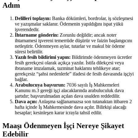
Adım
Delilleri toplayın:
Banka dökümleri, bordrolar, iş sözleşmesi
ve yazışmalar saklanır. Ödemenin yapıldığını ispat yükü
işverendedir.
İhtarname gönderin:
Zorunlu değildir; ancak noter
ihtarnamesi işvereni temerrüde düşürür ve faizin başlangıcını
netleştirir. Ödenmeyen aylar, tutarlar ve makul bir ödeme
süresi belirtilir.
Yazılı fesih bildirimi yapın:
Bildirimde ödenmeyen ücretler
fesih gerekçesi olarak açıkça yazılır. İstifa dilekçesi veya
ibraname imzalamak, tazminat haklarını tehlikeye atar;
gerekçesiz “şahsi nedenlerle” ifadesi de fesih davasında işçiyi
bağlar.
Arabulucuya başvurun:
7036 sayılı İş Mahkemeleri
Kanunu m.3 gereği işçi alacaklarında arabuluculuk dava
şartıdır; başvurulmadan açılan dava usulden reddedilir.
Dava açın:
Anlaşma sağlanamazsa son tutanaktan itibaren 2
hafta içinde İş Mahkemesinde dava açılır. Bilirkişi alacağı
hesaplar; kesinleşen karar icrayla tahsil edilir.
Maaşı Ödenmeyen İşçi Nereye Şikayet
Edebilir