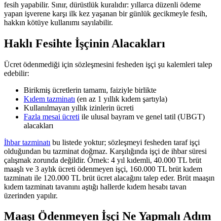
fesih yapabilir. Sınır, dürüstlük kuralıdır: yıllarca düzenli ödeme
yapan işverene karşı ilk kez yaşanan bir günlük gecikmeyle fesih,
hakkın kötüye kullanımı sayılabilir.
Haklı Fesihte İşçinin Alacakları
Ücret ödenmediği için sözleşmesini fesheden işçi şu kalemleri talep
edebilir:
Birikmiş ücretlerin tamamı, faiziyle birlikte
Kıdem tazminatı
(en az 1 yıllık kıdem şartıyla)
Kullanılmayan yıllık izinlerin ücreti
Fazla mesai ücreti
ile ulusal bayram ve genel tatil (UBGT)
alacakları
İhbar tazminatı
bu listede yoktur; sözleşmeyi fesheden taraf işçi
olduğundan bu tazminat doğmaz. Karşılığında işçi de ihbar süresi
çalışmak zorunda değildir. Örnek: 4 yıl kıdemli, 40.000 TL brüt
maaşlı ve 3 aylık ücreti ödenmeyen işçi, 160.000 TL brüt kıdem
tazminatı ile 120.000 TL brüt ücret alacağını talep eder. Brüt maaşın
kıdem tazminatı tavanını aştığı hallerde kıdem hesabı tavan
üzerinden yapılır.
Maaşı Ödenmeyen İşçi Ne Yapmalı Adım