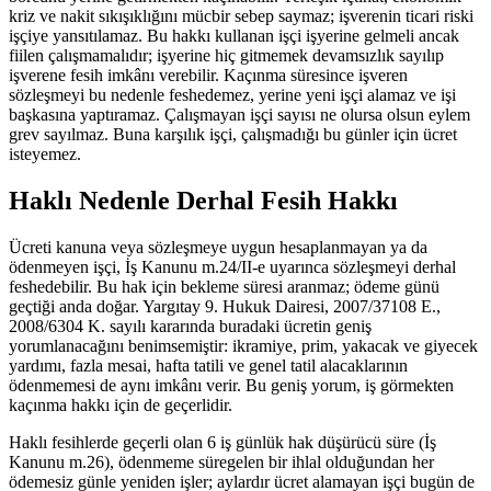
kriz ve nakit sıkışıklığını mücbir sebep saymaz; işverenin ticari riski
işçiye yansıtılamaz. Bu hakkı kullanan işçi işyerine gelmeli ancak
fiilen çalışmamalıdır; işyerine hiç gitmemek devamsızlık sayılıp
işverene fesih imkânı verebilir. Kaçınma süresince işveren
sözleşmeyi bu nedenle feshedemez, yerine yeni işçi alamaz ve işi
başkasına yaptıramaz. Çalışmayan işçi sayısı ne olursa olsun eylem
grev sayılmaz. Buna karşılık işçi, çalışmadığı bu günler için ücret
isteyemez.
Haklı Nedenle Derhal Fesih Hakkı
Ücreti kanuna veya sözleşmeye uygun hesaplanmayan ya da
ödenmeyen işçi, İş Kanunu m.24/II-e uyarınca sözleşmeyi derhal
feshedebilir. Bu hak için bekleme süresi aranmaz; ödeme günü
geçtiği anda doğar. Yargıtay 9. Hukuk Dairesi, 2007/37108 E.,
2008/6304 K. sayılı kararında buradaki ücretin geniş
yorumlanacağını benimsemiştir: ikramiye, prim, yakacak ve giyecek
yardımı, fazla mesai, hafta tatili ve genel tatil alacaklarının
ödenmemesi de aynı imkânı verir. Bu geniş yorum, iş görmekten
kaçınma hakkı için de geçerlidir.
Haklı fesihlerde geçerli olan 6 iş günlük hak düşürücü süre (İş
Kanunu m.26), ödenmeme süregelen bir ihlal olduğundan her
ödemesiz günle yeniden işler; aylardır ücret alamayan işçi bugün de