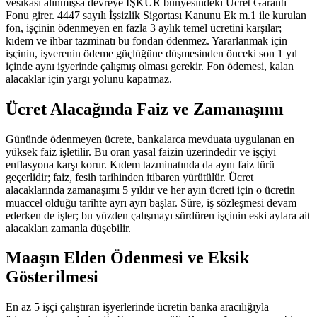
vesikası alınmışsa devreye İŞKUR bünyesindeki Ücret Garanti
Fonu girer. 4447 sayılı İşsizlik Sigortası Kanunu Ek m.1 ile kurulan
fon, işçinin ödenmeyen en fazla 3 aylık temel ücretini karşılar;
kıdem ve ihbar tazminatı bu fondan ödenmez. Yararlanmak için
işçinin, işverenin ödeme güçlüğüne düşmesinden önceki son 1 yıl
içinde aynı işyerinde çalışmış olması gerekir. Fon ödemesi, kalan
alacaklar için yargı yolunu kapatmaz.
Ücret Alacağında Faiz ve Zamanaşımı
Gününde ödenmeyen ücrete, bankalarca mevduata uygulanan en
yüksek faiz işletilir. Bu oran yasal faizin üzerindedir ve işçiyi
enflasyona karşı korur. Kıdem tazminatında da aynı faiz türü
geçerlidir; faiz, fesih tarihinden itibaren yürütülür. Ücret
alacaklarında zamanaşımı 5 yıldır ve her ayın ücreti için o ücretin
muaccel olduğu tarihte ayrı ayrı başlar. Süre, iş sözleşmesi devam
ederken de işler; bu yüzden çalışmayı sürdüren işçinin eski aylara ait
alacakları zamanla düşebilir.
Maaşın Elden Ödenmesi ve Eksik
Gösterilmesi
En az 5 işçi çalıştıran işyerlerinde ücretin banka aracılığıyla