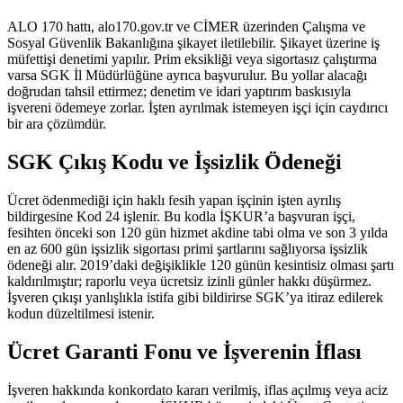
ALO 170 hattı, alo170.gov.tr ve CİMER üzerinden Çalışma ve
Sosyal Güvenlik Bakanlığına şikayet iletilebilir. Şikayet üzerine iş
müfettişi denetimi yapılır. Prim eksikliği veya sigortasız çalıştırma
varsa SGK İl Müdürlüğüne ayrıca başvurulur. Bu yollar alacağı
doğrudan tahsil ettirmez; denetim ve idari yaptırım baskısıyla
işvereni ödemeye zorlar. İşten ayrılmak istemeyen işçi için caydırıcı
bir ara çözümdür.
SGK Çıkış Kodu ve İşsizlik Ödeneği
Ücret ödenmediği için haklı fesih yapan işçinin işten ayrılış
bildirgesine Kod 24 işlenir. Bu kodla İŞKUR’a başvuran işçi,
fesihten önceki son 120 gün hizmet akdine tabi olma ve son 3 yılda
en az 600 gün işsizlik sigortası primi şartlarını sağlıyorsa işsizlik
ödeneği alır. 2019’daki değişiklikle 120 günün kesintisiz olması şartı
kaldırılmıştır; raporlu veya ücretsiz izinli günler hakkı düşürmez.
İşveren çıkışı yanlışlıkla istifa gibi bildirirse SGK’ya itiraz edilerek
kodun düzeltilmesi istenir.
Ücret Garanti Fonu ve İşverenin İflası
İşveren hakkında konkordato kararı verilmiş, iflas açılmış veya aciz