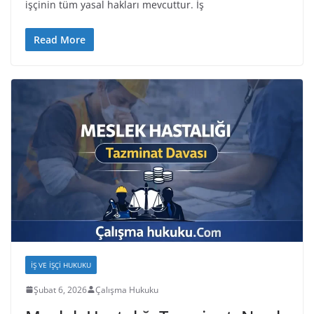
işçinin tüm yasal hakları mevcuttur. İş
Read More
İŞ VE İŞÇI HUKUKU
Şubat 6, 2026
Çalışma Hukuku